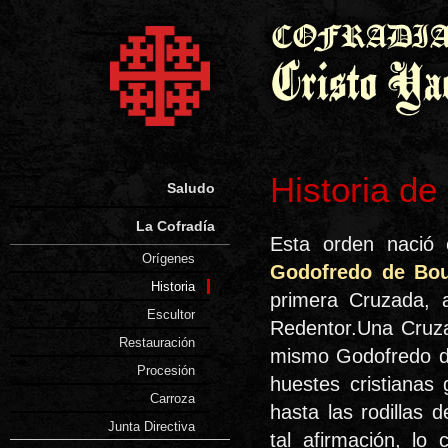
Historia de
Saludo
La Cofradía
Esta orden nació
Orígenes
Godofredo de Bou
Historia
primera Cruzada, a
Escultor
Redentor.Una Cruzad
Restauración
mismo Godofredo dec
Procesión
huestes cristianas
Carroza
hasta las rodillas
Junta Directiva
tal afirmación, lo