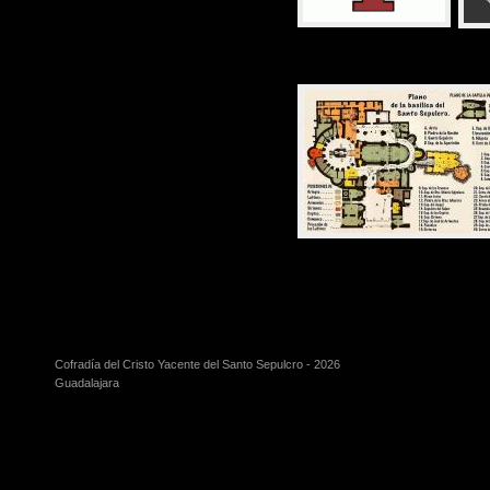
Cofradía del Cristo Yacente del Santo Sepulcro - 2026
Guadalajara