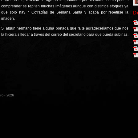
Para una mejor visión se agrupa las portadas por décadas. Como podeis
comprender se repiten muchas imágenes aunque con distintos efoques ya
que solo hay 7 Cofradías de Semana Santa y acaba por repetirse la
D
imagen.
Si algun hermano tiene alguna portada que falte agradeceríamos que nos
la hicierais llegar a traves del correo del secretario para que pueda subirlas.
cro - 2026